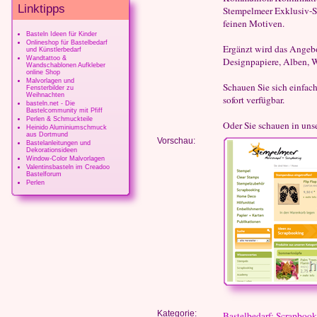
Linktipps
Stempelmeer Exklusiv-So
feinen Motiven.
Basteln Ideen für Kinder
Onlineshop für Bastelbedarf
Ergänzt wird das Angeb
und Künstlerbedarf
Wandtattoo &
Designpapiere, Alben, W
Wandschablonen Aufkleber
online Shop
Malvorlagen und
Schauen Sie sich einfac
Fensterbilder zu
Weihnachten
sofort verfügbar.
basteln.net - Die
Bastelcommunity mit Pfiff
Perlen & Schmuckteile
Oder Sie schauen in unse
Heinido Aluminiumschmuck
aus Dortmund
Vorschau:
Bastelanleitungen und
Dekorationsideen
Window-Color Malvorlagen
Valentinsbasteln im Creadoo
Bastelforum
Perlen
Kategorie:
Bastelbedarf: Scrapboo