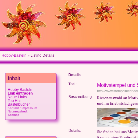
Hobby-Basteln
» Listing Details
Details
Inhalt
Titel:
Motivstempel und
Hobby Basteln
http://www.stempelmeer.de/
Link eintragen
Beschreibung:
Riesenauswahl an Motiv
Neue Links
Top Hits
und im Erlebnisfachgesc
Bastelbücher
Kontakt / Impressum
Nutzungsbed.
Sitemap
Details:
Sie finden bei uns Motiv
Kommunion/Konfirmation