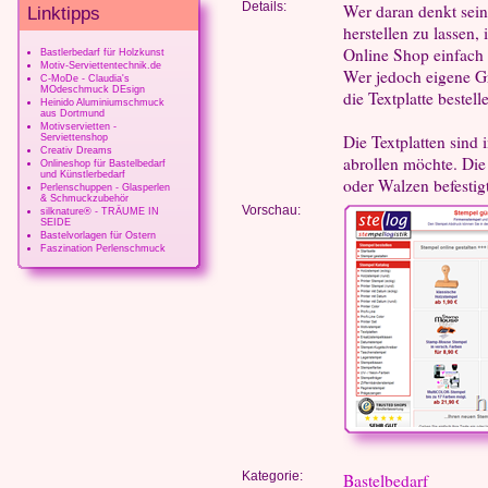
Details:
Wer daran denkt sein
Linktipps
herstellen zu lassen,
Online Shop einfach 
Bastlerbedarf für Holzkunst
Motiv-Serviettentechnik.de
Wer jedoch eigene Gr
C-MoDe - Claudia's
MOdeschmuck DEsign
die Textplatte bestel
Heinido Aluminiumschmuck
aus Dortmund
Motivservietten -
Die Textplatten sind
Serviettenshop
Creativ Dreams
abrollen möchte. Die
Onlineshop für Bastelbedarf
und Künstlerbedarf
oder Walzen befestigt 
Perlenschuppen - Glasperlen
& Schmuckzubehör
Vorschau:
silknature® - TRÄUME IN
SEIDE
Bastelvorlagen für Ostern
Faszination Perlenschmuck
Kategorie:
Bastelbedarf