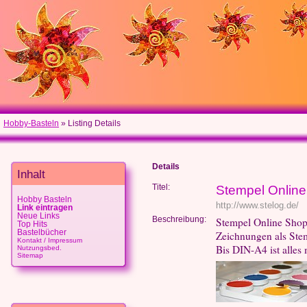
Hobby-Basteln
» Listing Details
Details
Inhalt
Titel:
Stempel Onlin
Hobby Basteln
http://www.stelog.de/
Link eintragen
Neue Links
Beschreibung:
Stempel Online Shop
Top Hits
Bastelbücher
Zeichnungen als Stemp
Kontakt / Impressum
Bis DIN-A4 ist alles
Nutzungsbed.
Sitemap