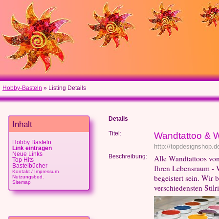
Hobby-Basteln
» Listing Details
Details
Inhalt
Titel:
Wandtattoo & 
Hobby Basteln
http://topdesignshop.d
Link eintragen
Neue Links
Beschreibung:
Alle Wandtattoos von
Top Hits
Bastelbücher
Ihren Lebensraum - 
Kontakt / Impressum
begeistert sein. Wir
Nutzungsbed.
Sitemap
verschiedensten Stilr