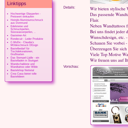
Linktipps
Details:
Wir bieten stylische 
Das passende Wandtat
Hochwertige Glasperlen -
Preiswert einkaufen
Flair.
Heinido Aluminiumschmuck
aus Dortmund
Neben Wandtattoos fi
Edelsteine und
Schmuckperlen,
Bei uns findet jeder 
Süsswasserperlen, ..
Gasteiner-Art
Wunschdesign, etc. -
Rondecuir - Leder Produkte
Schauen Sie vorbei -
C-MoDe - Claudia's
MOdeschmuck DEsign
Überzeugen Sie sich
Bastelbedarf für
Tischdekorationen,
Viele Top Motive Wa
Grußkarten
Das Stempel-Lädle - ein
Wir freuen uns auf Ih
Bastelladen in Stuttgart
Wandschablone und
Vorschau:
Wandtattoo oder Wible
Bastelshop Nettetal
Crea Casa bietet tolle
Bastelideen