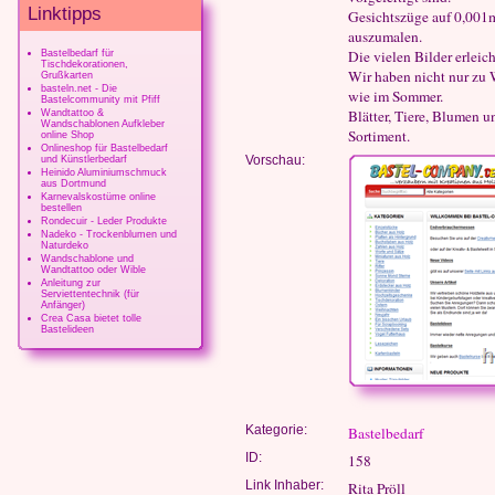
Linktipps
Gesichtszüge auf 0,001m
auszumalen.
Die vielen Bilder erleic
Bastelbedarf für
Tischdekorationen,
Wir haben nicht nur zu
Grußkarten
basteln.net - Die
wie im Sommer.
Bastelcommunity mit Pfiff
Blätter, Tiere, Blumen 
Wandtattoo &
Wandschablonen Aufkleber
Sortiment.
online Shop
Onlineshop für Bastelbedarf
und Künstlerbedarf
Vorschau:
Heinido Aluminiumschmuck
aus Dortmund
Karnevalskostüme online
bestellen
Rondecuir - Leder Produkte
Nadeko - Trockenblumen und
Naturdeko
Wandschablone und
Wandtattoo oder Wible
Anleitung zur
Serviettentechnik (für
Anfänger)
Crea Casa bietet tolle
Bastelideen
Kategorie:
Bastelbedarf
ID:
158
Link Inhaber:
Rita Pröll