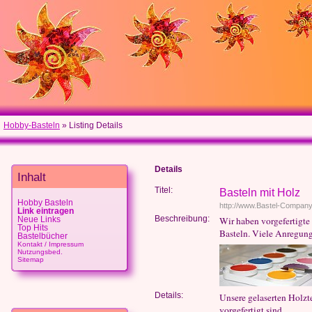
Hobby-Basteln
» Listing Details
Details
Inhalt
Titel:
Basteln mit Holz
Hobby Basteln
http://www.Bastel-Company
Link eintragen
Beschreibung:
Wir haben vorgefertigte 
Neue Links
Top Hits
Basteln. Viele Anregun
Bastelbücher
Kontakt / Impressum
Nutzungsbed.
Sitemap
Details:
Unsere gelaserten Holzte
vorgefertigt sind.