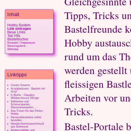
Gleichgesinnte 
Tipps, Tricks u
Inhalt
Bastelfreunde k
Hobby Basteln
Link eintragen
Neue Links
Top Hits
Hobby austausc
Bastelbücher
Kontakt / Impressum
Nutzungsbed.
Sitemap
rund um das Th
werden gestellt
Linktipps
fleissigen Bastl
Creativ Dreams
Acrylglaskunst - Basteln mit
Acryl
Arbeiten vor un
C-MoDe - Claudia's
MOdeschmuck DEsign
Edelsteine und
Schmuckperlen,
Tricks.
Süsswasserperlen, ..
Das Forum für das Perlen-
Hobby
Karnevalskostüme online
bestellen
Bastel-Portale 
Heinido Aluminiumschmuck
aus Dortmund
Kindermalbilder und