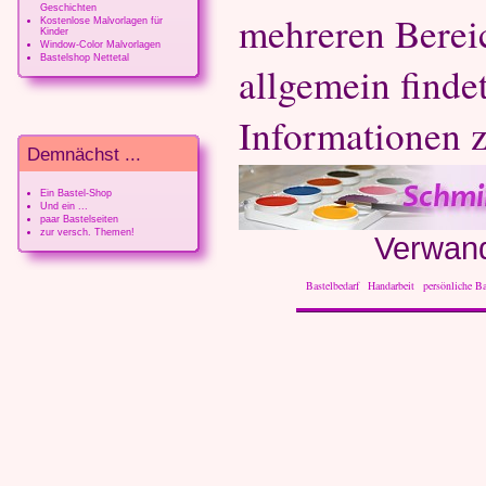
Geschichten
mehreren Berei
Kostenlose Malvorlagen für
Kinder
Window-Color Malvorlagen
Bastelshop Nettetal
allgemein finde
Informationen 
Demnächst ...
Ein Bastel-Shop
Und ein ...
paar Bastelseiten
zur versch. Themen!
Verwand
Bastelbedarf
Handarbeit
persönliche Ba